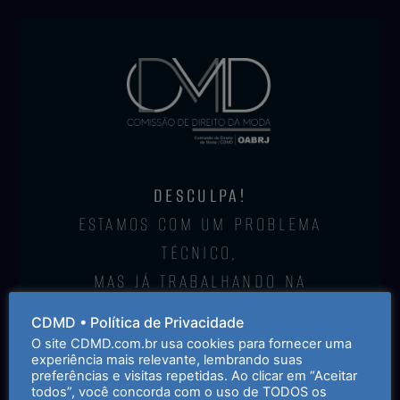
DESCULPA!
ESTAMOS COM UM PROBLEMA
TÉCNICO,
MAS JÁ TRABALHANDO NA
SOLUÇÃO.
CDMD • Política de Privacidade
O site CDMD.com.br usa cookies para fornecer uma
ACESSE AQUI O HOTSITE DO VII
experiência mais relevante, lembrando suas
CIDM
preferências e visitas repetidas. Ao clicar em “Aceitar
todos”, você concorda com o uso de TODOS os